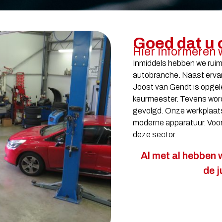
Goed dat u 
Hier informeren 
Inmiddels hebben we ruim t
autobranche. Naast ervar
Joost van Gendt is opgel
keurmeester. Tevens word
gevolgd. Onze werkplaats
moderne apparatuur. Voora
deze sector.
Al met al hebben w
de j